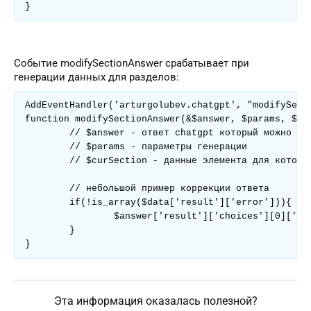
}
Событие modifySectionAnswer срабатывает при
генерации данных для разделов:
AddEventHandler('arturgolubev.chatgpt', "modifySecti
function modifySectionAnswer(&$answer, $params, $cur
	// $answer - ответ chatgpt который можно редактировать

	// $params - параметры генерации

	// $curSection - данные элемента для которого происходит генерация

	// небольшой пример коррекции ответа

	if(!is_array($data['result']['error'])){

		$answer['result']['choices'][0]['message']['content'] .= '. Информация была сгенерирована chatGPT';

	}

Эта информация оказалась полезной?