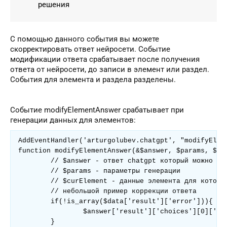
решения
С помощью данного события вы можете
скорректировать ответ нейросети. Событие
модификации ответа срабатывает после получения
ответа от нейросети, до записи в элемент или раздел.
События для элемента и раздела разделены.
Событие modifyElementAnswer срабатывает при
генерации данных для элементов:
AddEventHandler('arturgolubev.chatgpt', "modifyEleme
function modifyElementAnswer(&$answer, $params, $cur
	// $answer - ответ chatgpt который можно редактировать

	// $params - параметры генерации

	// $curElement - данные элемента для которого происходит генерация

	// небольшой пример коррекции ответа

	if(!is_array($data['result']['error'])){

		$answer['result']['choices'][0]['message']['content'] .= '. Информация была сгенерирована chatGPT';

	}
