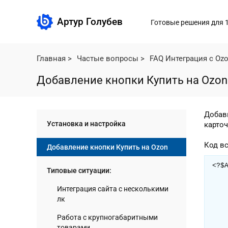
Артур Голубев
Готовые решения для 
Главная
>
Частые вопросы
>
FAQ Интеграция с Oz
Добавление кнопки Купить на Ozon
Добав
Установка и настройка
карточ
Код в
Добавление кнопки Купить на Ozon
<?$
Типовые ситуации:
	"arturgolube
	"
Интеграция сайта с несколькими
	Ar
лк
		"CAC
		"CA
Работа с крупногабаритными
		"ELEMENT_ID" =>
товарами