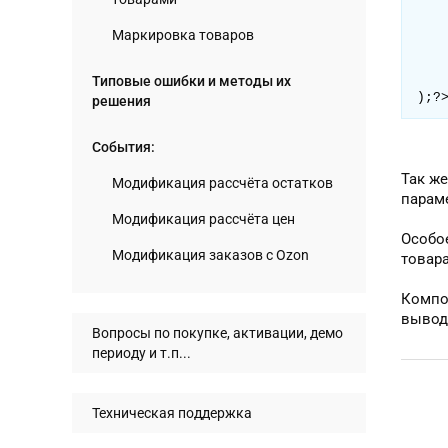
		"OZON_AC
Маркировка товаров
		"TEXT_BEFORE
		"TEXT_BT
	), $co
Типовые ошибки и методы их
);?
решения
События:
Так ж
Модификация рассчёта остатков
парам
Модификация рассчёта цен
Особое
Модификация заказов с Ozon
товар
Компон
вывод
Вопросы по покупке, активации, демо
периоду и т.п...
Техническая поддержка