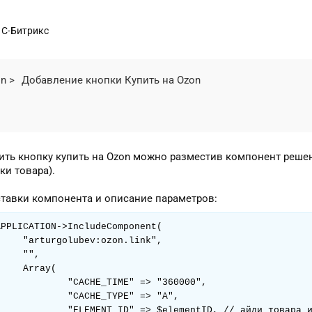
1С-Битрикс
on
>
Добавление кнопки Купить на Ozon
ить кнопку купить на Ozon можно разместив компонент решен
ки товара).
ставки компонента и описание параметров:
APPLICATION->IncludeComponent(

v:ozon.link",

",

ray(

HE_TIME" => "360000",

CHE_TYPE" => "A",

 $elementID, // айди товара или торгового предложения
