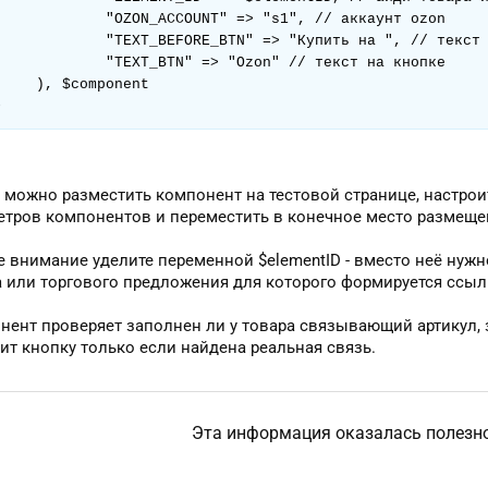
COUNT" => "s1", // аккаунт ozon

_BTN" => "Купить на ", // текст перед кнокой

N" => "Ozon" // текст на кнопке

mponent

>
е можно разместить компонент на тестовой странице, настро
етров компонентов и переместить в конечное место размеще
 внимание уделите переменной $elementID - вместо неё нужн
а или торгового предложения для которого формируется ссыл
ент проверяет заполнен ли у товара связывающий артикул, з
ит кнопку только если найдена реальная связь.
Эта информация оказалась полезн