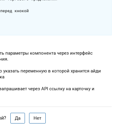
ить параметры компонента через интерфейс
ния.
о указать переменную в которой хранится айди
ка
апрашивает через API ссылку на карточку и
ой?
Да
Нет