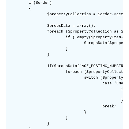
	if($order)

	{

		$propertyCollection = $order->getPropertyCollection();

		$propsData = array();

		foreach ($propertyCollection as $propertyItem) {

			if (!empty($propertyItem->getField("CODE"))) {

				$propsData[$propertyItem->getField("CODE")] = trim($propertyItem->getValue());

			}

		}

		if($propsData["AOZ_POSTING_NUMBER"]){

			foreach ($propertyCollection as $propertyItem) {

				switch ($propertyItem->getField("CODE")) {

					case 'EMAIL':

						if(!$propsData["EMAIL"]){

							$propertyItem->setField("VALUE", "no-reply@ozon.r
						}

					break;

				}

			}

		}
