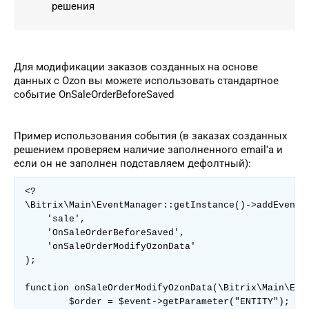
решения
Для модификации заказов созданных на основе
данных с Ozon вы можете использовать стандартное
событие OnSaleOrderBeforeSaved
Пример использования события (в заказах созданных
решением проверяем наличие заполненного email'а и
если он не заполнен подставляем дефолтный):
<?

\Bitrix\Main\EventManager::getInstance()->addEventHa
    'sale',

    'OnSaleOrderBeforeSaved',

    'onSaleOrderModifyOzonData'

);

function onSaleOrderModifyOzonData(\Bitrix\Main\Even
	$order = $event->getParameter("ENTITY");
