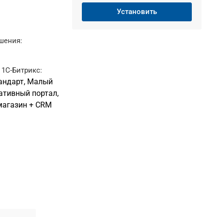
Установить
шения:
1С-Битрикс:
тандарт, Малый
ративный портал,
магазин + CRM