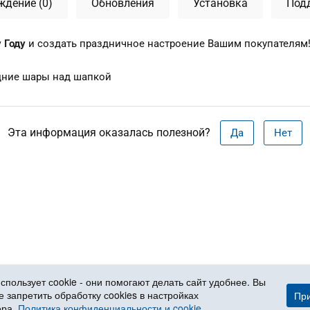
ждение (0)
Обновления
Установка
Под
 Году
и создать праздничное настроение Вашим покупателям
одние шары над шапкой
Эта информация оказалась полезной?
Да
Нет
спользует сookie - они помогают делать сайт удобнее. Вы
 запретить обработку сookies в настройках
Пр
ера.
Политика конфиденциальности и cookie